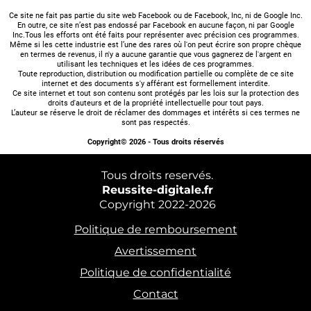
Ce site ne fait pas partie du site web Facebook ou de Facebook, Inc, ni de Google Inc.
En outre, ce site n’est pas endossé par Facebook en aucune façon, ni par Google
Inc.Tous les efforts ont été faits pour représenter avec précision ces programmes.
Même si les cette industrie est l’une des rares où l'on peut écrire son propre chèque
en termes de revenus, il n'y a aucune garantie que vous gagnerez de l'argent en
utilisant les techniques et les idées de ces programmes.
Toute reproduction, distribution ou modification partielle ou complète de ce site
internet et des documents s'y afférant est formellement interdite.
Ce site internet et tout son contenu sont protégés par les lois sur la protection des
droits d'auteurs et de la propriété intellectuelle pour tout pays.
L’auteur se réserve le droit de réclamer des dommages et intérêts si ces termes ne
sont pas respectés.
Copyright© 2026 - Tous droits réservés
Tous droits reservés.
Reussite-digitale.fr
Copyright 2022-2026
Politique de remboursement
Avertissement
Politique de confidentialité
Contact