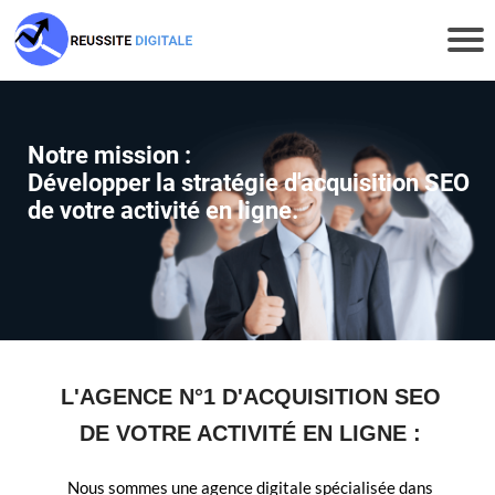
A
C
C
Notre mission :
U
Développer la stratégie d'acquisition SEO
de votre activité en ligne.
E
I
L
C
O
N
L'AGENCE N°1 D'ACQUISITION SEO
T
DE VOTRE ACTIVITÉ EN LIGNE :
A
Nous sommes une agence digitale spécialisée dans