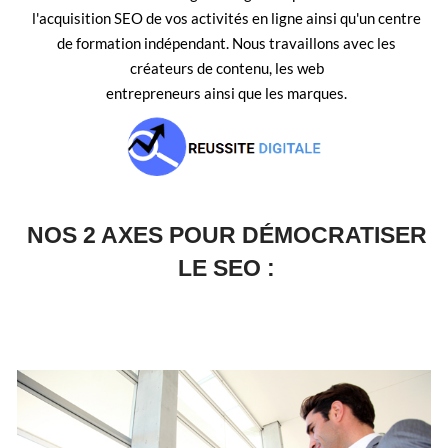
C
l'acquisition SEO de vos activités en ligne ainsi qu'un centre
T
de formation indépendant. Nous travaillons avec les
C
créateurs de contenu, les web
entrepreneurs ainsi que les marques.
O
N
N
E
X
NOS 2 AXES POUR DÉMOCRATISER
I
LE SEO :
O
N